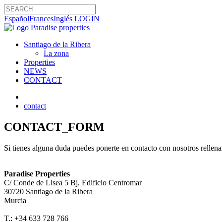
Search
Español
Frances
Inglés
LOGIN
Santiago de la Ribera
La zona
Properties
NEWS
CONTACT
contact
CONTACT_FORM
Si tienes alguna duda puedes ponerte en contacto con nosotros rellen
Paradise Properties
C/ Conde de Lisea 5 Bj, Edificio Centromar
30720 Santiago de la Ribera
Murcia
T.: +34 633 728 766